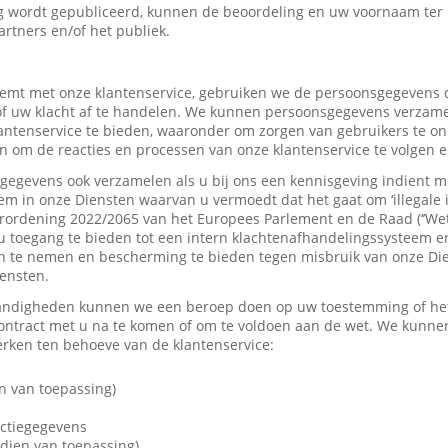
 wordt gepubliceerd, kunnen de beoordeling en uw voornaam ter
artners en/of het publiek.
mt met onze klantenservice, gebruiken we de persoonsgegevens d
f uw klacht af te handelen. We kunnen persoonsgegevens verzame
tenservice te bieden, waaronder om zorgen van gebruikers te on
 om de reacties en processen van onze klantenservice te volgen e
gevens ook verzamelen als u bij ons een kennisgeving indient me
em in onze Diensten waarvan u vermoedt dat het gaat om ‘illegale 
rordening 2022/2065 van het Europees Parlement en de Raad (‘’Wet
u toegang te bieden tot een intern klachtenafhandelingssysteem e
 te nemen en bescherming te bieden tegen misbruik van onze Dien
iensten.
andigheden kunnen we een beroep doen op uw toestemming of het 
contract met u na te komen of om te voldoen aan de wet. We kunne
ken ten behoeve van de klantenservice:
n van toepassing)
actiegegevens
dien van toepassing)