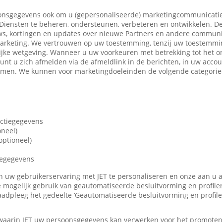
nsgegevens ook om u (gepersonaliseerde) marketingcommunicatie
iensten te beheren, ondersteunen, verbeteren en ontwikkelen. De
ws, kortingen en updates over nieuwe Partners en andere communi
marketing. We vertrouwen op uw toestemming, tenzij uw toestemming
ijke wetgeving. Wanneer u uw voorkeuren met betrekking tot het o
 kunt u zich afmelden via de afmeldlink in de berichten, in uw accou
nemen. We kunnen voor marketingdoeleinden de volgende categori
actiegegevens
oneel)
ptioneel)
iegegevens
len uw gebruikerservaring met JET te personaliseren en onze aan u
 mogelijk gebruik van geautomatiseerde besluitvorming en profile
adpleeg het gedeelte ‘Geautomatiseerde besluitvorming en profile
 waarin JET uw persoonsgegevens kan verwerken voor het promote