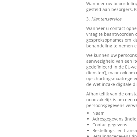
Wanneer uw beoordeling
gesteld aan bezorgers, P
3.
Klantenservice
Wanneer u contact opnee
vraag te beantwoorden o
gespreksopnames om klan
behandeling te nemen en
We kunnen uw persoonsge
aanwezigheid van een it
gedefinieerd in de EU-ve
diensten’), maar ook om 
opschortingsmaatregelen
de Wet inzake digitale d
Afhankelijk van de omst
noodzakelijk is om een 
persoonsgegevens verwer
Naam
Adresgegevens (indie
Contactgegevens
Bestellings- en trans
Betalingsgegevens (in