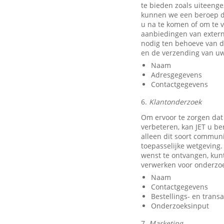
te bieden zoals uiteeng
kunnen we een beroep do
u na te komen of om te v
aanbiedingen van exter
nodig ten behoeve van d
en de verzending van uw
Naam
Adresgegevens
Contactgegevens
6.
Klantonderzoek
Om ervoor te zorgen dat
verbeteren, kan JET u b
alleen dit soort communi
toepasselijke wetgeving.
wenst te ontvangen, kun
verwerken voor onderzo
Naam
Contactgegevens
Bestellings- en trans
Onderzoeksinput
7.
Marketing