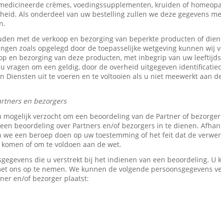
medicineerde crèmes, voedingssupplementen, kruiden of homeopat
heid. Als onderdeel van uw bestelling zullen we deze gegevens 
n.
den met de verkoop en bezorging van beperkte producten of dien
tingen zoals opgelegd door de toepasselijke wetgeving kunnen wij v
p en bezorging van deze producten, met inbegrip van uw leeftijds-
 u vragen om een geldig, door de overheid uitgegeven identificati
z’n Diensten uit te voeren en te voltooien als u niet meewerkt aan d
rtners en bezorgers
u mogelijk verzocht om een beoordeling van de Partner of bezorge
en beoordeling over Partners en/of bezorgers in te dienen. Afhank
e een beroep doen op uw toestemming of het feit dat de verwerk
e komen of om te voldoen aan de wet.
sgegevens die u verstrekt bij het indienen van een beoordeling. 
 met ons op te nemen. We kunnen de volgende persoonsgegevens 
ner en/of bezorger plaatst: