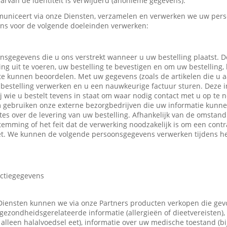
rvan de identiteit is verwijderd (anonieme gegevens).
uniceert via onze Diensten, verzamelen en verwerken we uw pers
ns voor de volgende doeleinden verwerken:
nsgegevens die u ons verstrekt wanneer u uw bestelling plaatst.
ing uit te voeren, uw bestelling te bevestigen en om uw bestelling,
 te kunnen beoordelen. Met uw gegevens (zoals de artikelen die u
bestelling verwerken en u een nauwkeurige factuur sturen. Deze in
ij wie u bestelt tevens in staat om waar nodig contact met u op t
m gebruiken onze externe bezorgbedrijven die uw informatie kunn
tes over de levering van uw bestelling. Afhankelijk van de omsta
emming of het feit dat de verwerking noodzakelijk is om een contr
t. We kunnen de volgende persoonsgegevens verwerken tijdens he
actiegegevens
Diensten kunnen we via onze Partners producten verkopen die ge
gezondheidsgerelateerde informatie (allergieën of dieetvereisten),
 u alleen halalvoedsel eet), informatie over uw medische toestand (b