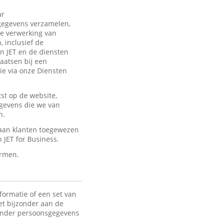
ar
sgegevens verzamelen,
de verwerking van
 inclusief de
an JET en de diensten
laatsen bij een
ie via onze Diensten
st op de website,
egevens die we van
n.
 aan klanten toegewezen
JET for Business.
ermen.
formatie of een set van
het bijzonder aan de
 Onder persoonsgegevens