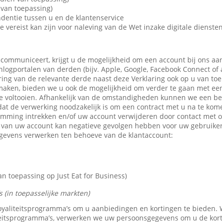
van toepassing)
dentie tussen u en de klantenservice
e vereist kan zijn voor naleving van de Wet inzake digitale dienste
 communiceert, krijgt u de mogelijkheid om een account bij ons aa
 inlogportalen van derden (bijv. Apple, Google, Facebook Connect of
ring van de relevante derde naast deze Verklaring ook op u van toe
maken, bieden we u ook de mogelijkheid om verder te gaan met een 
e voltooien. Afhankelijk van de omstandigheden kunnen we een b
dat de verwerking noodzakelijk is om een contract met u na te kom
emming intrekken en/of uw account verwijderen door contact met 
n van uw account kan negatieve gevolgen hebben voor uw gebruike
gevens verwerken ten behoeve van de klantaccount:
 toepassing op Just Eat for Business)
 (in toepasselijke markten)
 loyaliteitsprogramma’s om u aanbiedingen en kortingen te bieden
teitsprogramma’s, verwerken we uw persoonsgegevens om u de kor