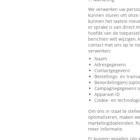
We verwerken uw persoo
kunnen sturen om onze D
kunnen het laatste nieu
er sprake is van direct 
hoofde van de toepassel
berichten wilt wijzigen,
contact met ons op te 
verwerken:
Naam
Adresgegevens
Contactgegevens
Bestellings- en trans
Beoordeling(en) (opti
Campagnegegevens (o
Apparaat-ID
Cookie- en technolog
Om ons in staat te stel
optimaliseren, maken we
marketingdoeleinden. Ra
meer informatie.
Er kunnen gevallen zijn