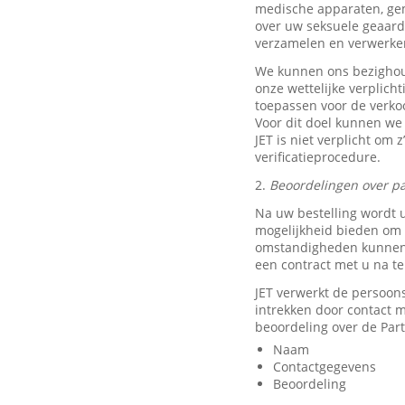
medische apparaten, ge
over uw seksuele geaard
verzamelen en verwerke
We kunnen ons bezighou
onze wettelijke verplich
toepassen voor de verkoo
Voor dit doel kunnen we
JET is niet verplicht om 
verificatieprocedure.
2.
Beoordelingen over pa
Na uw bestelling wordt 
mogelijkheid bieden om e
omstandigheden kunnen w
een contract met u na t
JET verwerkt de persoon
intrekken door contact
beoordeling over de Part
Naam
Contactgegevens
Beoordeling