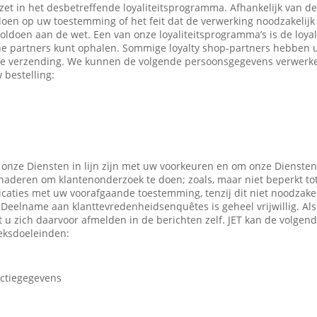
ezet in het desbetreffende loyaliteitsprogramma. Afhankelijk van 
en op uw toestemming of het feit dat de verwerking noodzakelijk 
oldoen aan de wet. Een van onze loyaliteitsprogramma’s is de loyal
ne partners kunt ophalen. Sommige loyalty shop-partners hebben
e verzending. We kunnen de volgende persoonsgegevens verwerken
 bestelling:
 onze Diensten in lijn zijn met uw voorkeuren en om onze Diensten
enaderen om klantenonderzoek te doen; zoals, maar niet beperkt to
caties met uw voorafgaande toestemming, tenzij dit niet noodzakeli
 Deelname aan klanttevredenheidsenquêtes is geheel vrijwillig. Al
t u zich daarvoor afmelden in de berichten zelf. JET kan de volge
eksdoeleinden:
actiegegevens