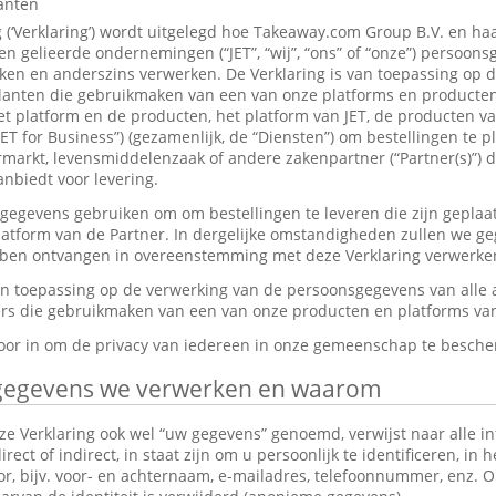
lanten
g (‘Verklaring’) wordt uitgelegd hoe Takeaway.com Group B.V. en ha
 gelieerde ondernemingen (“JET”, “wij”, “ons” of “onze”) persoon
en en anderszins verwerken. De Verklaring is van toepassing op 
anten die gebruikmaken van een van onze platforms en producten,
et platform en de producten, het platform van JET, de producten v
JET for Business”) (gezamenlijk, de “Diensten”) om bestellingen te p
markt, levensmiddelenzaak of andere zakenpartner (“Partner(s)”) d
nbiedt voor levering.
gevens gebruiken om om bestellingen te leveren die zijn geplaat
platform van de Partner. In dergelijke omstandigheden zullen we g
ebben ontvangen in overeenstemming met deze Verklaring verwerke
van toepassing op de verwerking van de persoonsgegevens van alle
s die gebruikmaken van een van onze producten en platforms van 
rvoor in om de privacy van iedereen in onze gemeenschap te besch
gegevens we verwerken en waarom
e Verklaring ook wel “uw gegevens” genoemd, verwijst naar alle in
ect of indirect, in staat zijn om u persoonlijk te identificeren, in 
tor, bijv. voor- en achternaam, e-mailadres, telefoonnummer, enz.