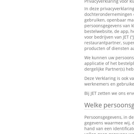
Privacyverklaring voor k
In deze privacyverklarin
dochterondernemingen en
gebruiken, openbaar mak
persoonsgegevens van kl
bestelwebsite, de app, h
voor bedrijven van JET (“
restaurantpartner, super
producten of diensten aa
We kunnen uw persoonsge
applicatie of het bestel
dergelijke Partner(s) h
Deze Verklaring is ook 
werknemers en gebruiker
Bij JET zetten we ons e
Welke persoons
Persoonsgegevens, in dez
gegevens waarmee wij, dir
hand van een identifica