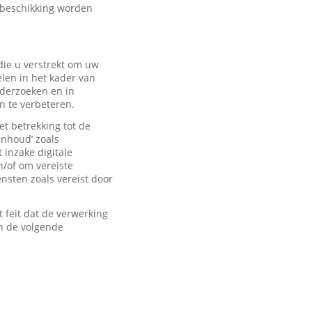
 beschikking worden
ie u verstrekt om uw
len in het kader van
derzoeken en in
n te verbeteren.
t betrekking tot de
inhoud’ zoals
 inzake digitale
n/of om vereiste
sten zoals vereist door
feit dat de verwerking
n de volgende