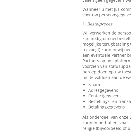
vallen geen gegevens waa
Wanneer u met JET comm
voor uw persoonsgegeve
1.
Bestelproces
Wij verwerken de persoo
zijn nodig om uw bestell
mogelijke terugbetaling
toevoegt) kunnen wij uw 
een eventuele Partner b
Partners op ons platfor
voorzien van statusupda
beroep doen op uw toest
om te voldoen aan de we
Naam
Adresgegevens
Contactgegevens
Bestellings- en trans
Betalingsgegevens
Als onderdeel van onze 
kunnen onthullen, zoals 
religie (bijvoorbeeld of