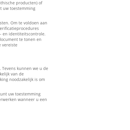
hische producten) of
met uw toestemming
sten. Om te voldoen aan
erificatieprocedures
 en identiteitscontrole.
edocument te tonen en
e vereiste
r. Tevens kunnen we u de
elijk van de
ing noodzakelijk is om
U kunt uw toestemming
verwerken wanneer u een